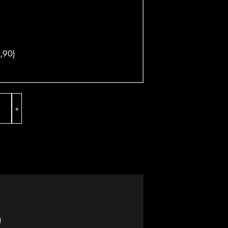
,90
)
una
+
antal
!