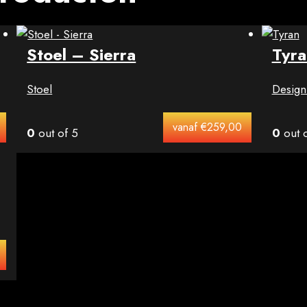
Stoel – Sierra
Tyra
Stoel
Design
vanaf
€
259,00
0
out of 5
0
out o