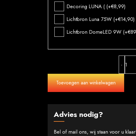
Decoring LUNA (
(+
€
8,99
)
Lichtbron Luna 75W
(+
€
14,90
)
Lichtbron DomeLED 9W
(+
€
89
L
-
1
a
Toevoegen aan winkelwagen
Advies nodig?
Bel of mail ons, wij staan voor u klaar