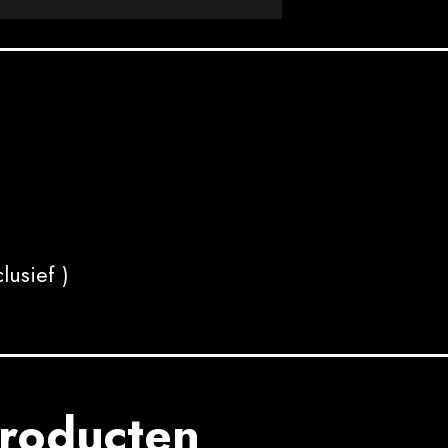
lusief )
roducten