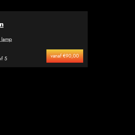
n
 lamp
vanaf
€
90,00
f 5