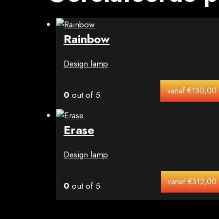
Rainbow
Design lamp
vanaf
€
130,00
0
out of 5
Erase
Design lamp
vanaf
€
312,00
0
out of 5